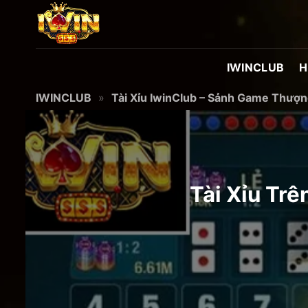
Chuyển
đến
nội
dung
IWINCLUB
H
IWINCLUB
»
Tài Xỉu IwinClub – Sảnh Game Thượn
Tài Xỉu Trê