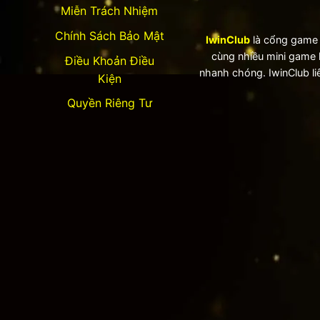
Miễn Trách Nhiệm
Chính Sách Bảo Mật
IwinClub
là cổng game b
cùng nhiều mini game 
Điều Khoản Điều
nhanh chóng. IwinClub liên
Kiện
Quyền Riêng Tư