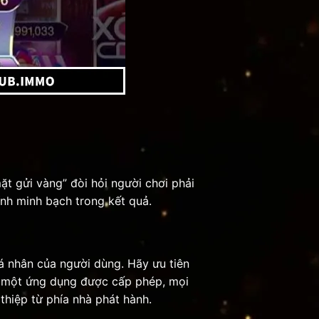
t gửi vàng” đòi hỏi người chơi phải
nh minh bạch trong kết quả.
á nhân của người dùng. Hãy ưu tiên
 một ứng dụng được cấp phép, mọi
hiệp từ phía nhà phát hành.