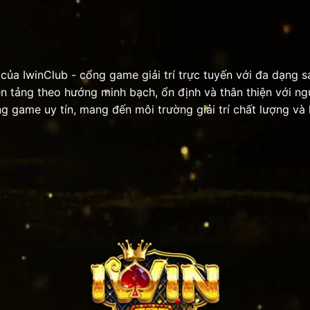
của IwinClub - cổng game giải trí trực tuyến với đa dạng s
nền tảng theo hướng minh bạch, ổn định và thân thiện với n
g game uy tín, mang đến môi trường giải trí chất lượng và l