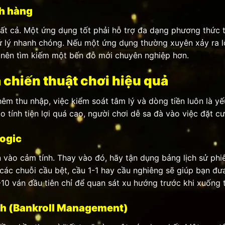
ch hàng
 tất cả. Một ứng dụng tốt phải hỗ trợ đa dạng phương thức 
xử lý nhanh chóng. Nếu một ứng dụng thường xuyên xảy ra l
n nên tìm kiếm một bến đỗ mới chuyên nghiệp hơn.
à chiến thuật chơi hiệu quả
thêm thu nhập, việc kiểm soát tâm lý và dòng tiền luôn là y
do tính tiện lợi quá cao, người chơi dễ sa đà vào việc đặt cư
logic
vào cảm tính. Thay vào đó, hãy tận dụng bảng lịch sử phiê
các chuỗi cầu bệt, cầu 1-1 hay cầu nghiêng sẽ giúp bạn đư
0 ván đầu tiên chỉ để quan sát xu hướng trước khi xuống t
nh (Bankroll Management)