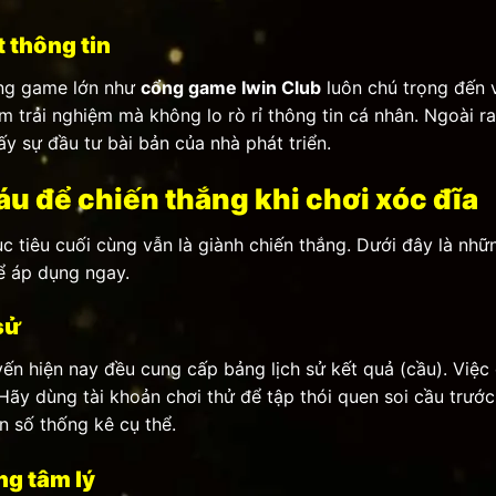
 thông tin
ổng game lớn như
cổng game Iwin Club
luôn chú trọng đến v
trải nghiệm mà không lo rò rỉ thông tin cá nhân. Ngoài ra,
y sự đầu tư bài bản của nhà phát triển.
 để chiến thắng khi chơi xóc đĩa
ục tiêu cuối cùng vẫn là giành chiến thắng. Dưới đây là nhữ
ể áp dụng ngay.
sử
yến hiện nay đều cung cấp bảng lịch sử kết quả (cầu). Việc 
Hãy dùng tài khoản chơi thử để tập thói quen soi cầu trướ
n số thống kê cụ thể.
ng tâm lý