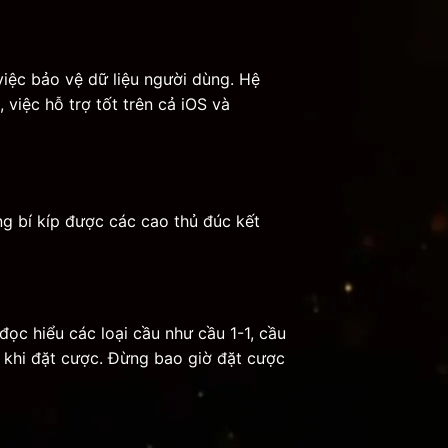
iệc bảo vệ dữ liệu người dùng. Hệ
 việc hỗ trợ tốt trên cả iOS và
ng bí kíp được các cao thủ đúc kết
đọc hiểu các loại cầu như cầu 1-1, cầu
c khi đặt cược. Đừng bao giờ đặt cược