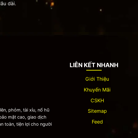
âu dài.
LIÊN KẾT NHANH
Giới Thiệu
Khuyến Mãi
CSKH
lên, phỏm, tài xỉu, nổ hũ
Sitemap
bảo mật cao, giao dịch
Feed
an toàn, tiện lợi cho người