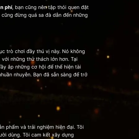
n phí
, bạn cũng nên tập thói quen đặt
ớn, cũng đừng quá sa đà dẫn đến những
c trò chơi đầy thú vị này. Nó không
ặt với những thử thách lớn hơn. Tại
ầy ắp những cơ hội để thể hiện tài
nhuần nhuyễn. Bạn đã sẵn sàng để trở
ản phẩm và trải nghiệm hiện đại. Tôi
gười dùng. Tôi cam kết xây dựng