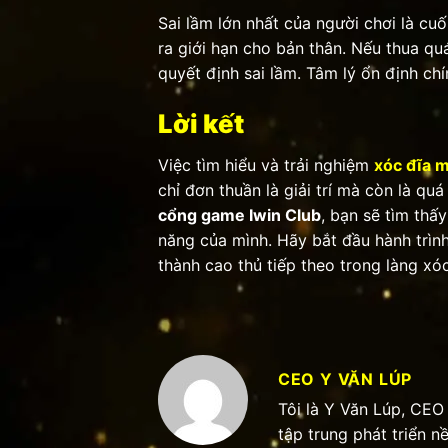
Sai lầm lớn nhất của người chơi là cu
ra giới hạn cho bản thân. Nếu thua qu
quyết định sai lầm. Tâm lý ổn định ch
Lời kết
Việc tìm hiểu và trải nghiệm
xóc đĩa m
chỉ đơn thuần là giải trí mà còn là quá
cổng game Iwin Club
, bạn sẽ tìm thấ
năng của mình. Hãy bắt đầu hành trìn
thành cao thủ tiếp theo trong làng xó
CEO Y VĂN LÚP
Tôi là Y Văn Lúp, CEO 
tập trung phát triển 