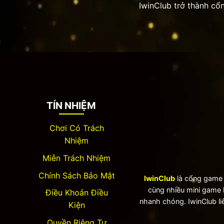
IwinClub trở thành cổn
TÍN NHIỆM
Chơi Có Trách
Nhiệm
Miễn Trách Nhiệm
Chính Sách Bảo Mật
IwinClub
là cổng game b
cùng nhiều mini game 
Điều Khoản Điều
nhanh chóng. IwinClub liên
Kiện
Quyền Riêng Tư